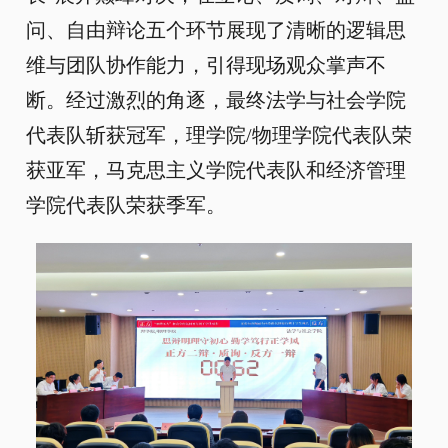
问、自由辩论五个环节展现了清晰的逻辑思
维与团队协作能力，引得现场观众掌声不
断。经过激烈的角逐，最终法学与社会学院
代表队斩获冠军，理学院/物理学院代表队荣
获亚军，马克思主义学院代表队和经济管理
学院代表队荣获季军。