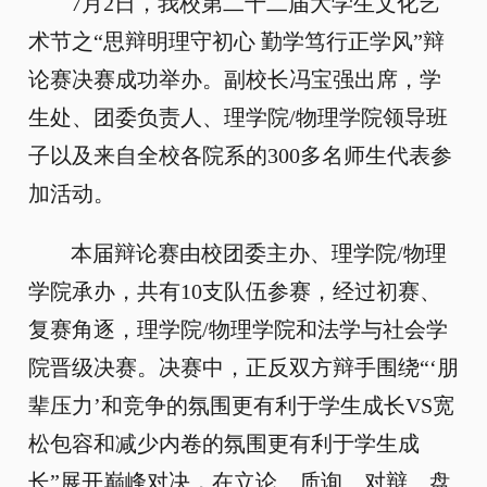
7月2日，我校第二十二届大学生文化艺
术节之“思辩明理守初心 勤学笃行正学风”辩
论赛决赛成功举办。副校长冯宝强出席，学
生处、团委负责人、理学院/物理学院领导班
子以及来自全校各院系的300多名师生代表参
加活动。
本届辩论赛由校团委主办、理学院/物理
学院承办，共有10支队伍参赛，经过初赛、
复赛角逐，理学院/物理学院和法学与社会学
院晋级决赛。决赛中，正反双方辩手围绕“‘朋
辈压力’和竞争的氛围更有利于学生成长VS宽
松包容和减少内卷的氛围更有利于学生成
长”展开巅峰对决，在立论、质询、对辩、盘