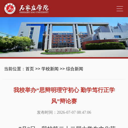
当前位置：
首页
>>
学校新闻
>>
综合新闻
我校举办“思辩明理守初心 勤学笃行正学
风”辩论赛
发布时间：2026-07-07 08:47:06