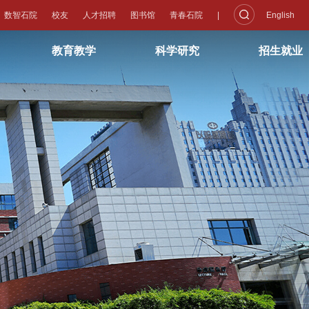
数智石院
校友
人才招聘
图书馆
青春石院
|
English
教育教学
科学研究
招生就业