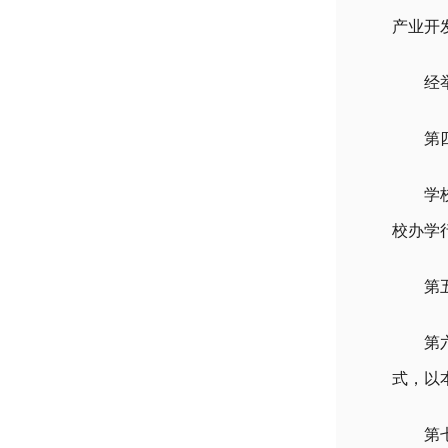
产业开
经
第
学
校办学
第
第
式，以
第