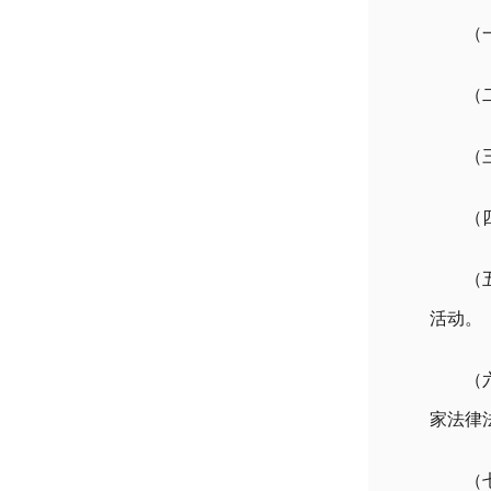
（
（
（
（
（
活动。
（
家法律
（