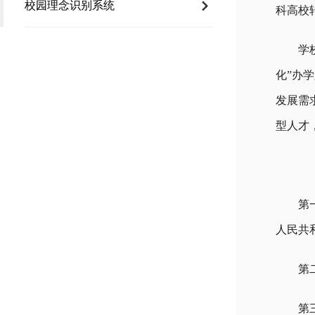
校园理念识别系统
科高校
学
化”办
发展需
型人才
第
人民共
第二
第