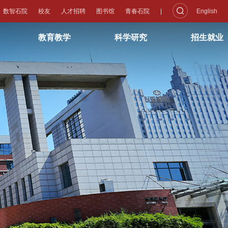
数智石院
校友
人才招聘
图书馆
青春石院
|
English
教育教学
科学研究
招生就业