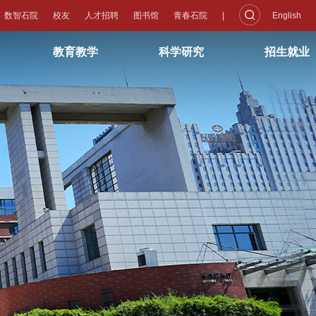
数智石院
校友
人才招聘
图书馆
青春石院
|
English
教育教学
科学研究
招生就业