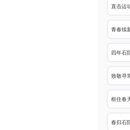
直击运
吧！
青春续
四年石
致敬寻
框住春
春归石