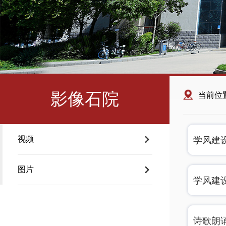
影像石院
当前位
视频
学风建
图片
学风建
诗歌朗