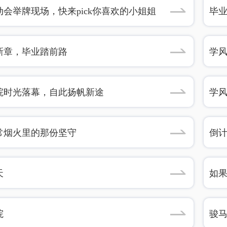
式
动会举牌现场，快来pick你喜欢的小姐姐
毕业
新章，毕业踏前路
学
院时光落幕，自此扬帆新途
学
常烟火里的那份坚守
倒计
天
如
院
骏马