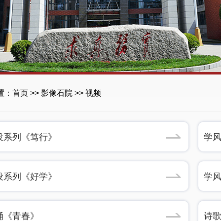
置：
首页
>>
影像石院
>>
视频
设系列《笃行》
学
设系列《好学》
学
诵《青春》
诗