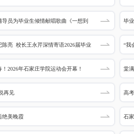
辅导员为毕业生倾情献唱歌曲《一想到
毕
陈亮 校长王永芹深情寄语2026届毕业
“我
春！2026年石家庄学院运动会开幕！
棠满
顾
说再见
高考
逅绝美晚霞
石家