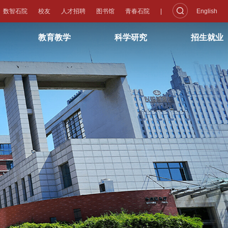
数智石院
校友
人才招聘
图书馆
青春石院
|
English
教育教学
科学研究
招生就业