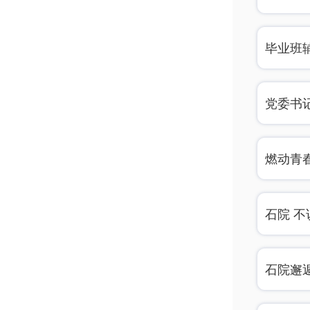
毕业班
你呀》
党委书记
生
燃动青
石院 不
石院邂